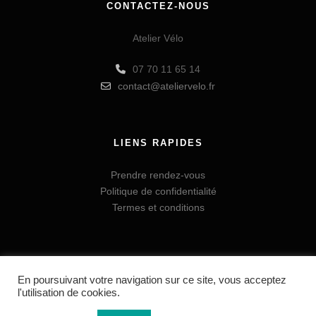
CONTACTEZ-NOUS
Atelier Vélo
07 70 11 65 14
contact@ateliervelo.fr
LIENS RAPIDES
Prendre rendez-vous
Politique de confidentialité
Termes et conditions
En poursuivant votre navigation sur ce site, vous acceptez
l'utilisation de cookies.
© Tous droits réservés à Atelier Vélo |
Termes et